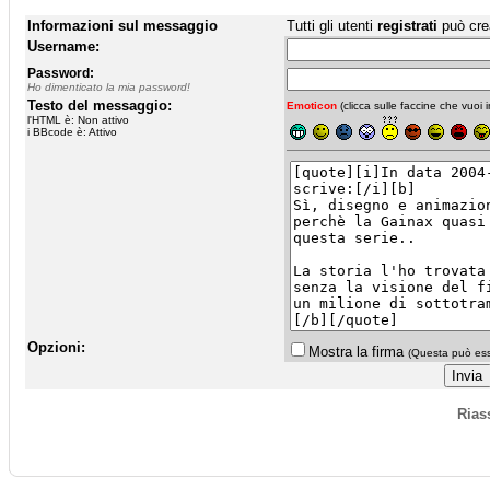
Informazioni sul messaggio
Tutti gli utenti
registrati
può cre
Username:
Password:
Ho dimenticato la mia password!
Testo del messaggio:
Emoticon
(clicca sulle faccine che vuoi in
l'HTML è: Non attivo
i BBcode è: Attivo
Opzioni:
Mostra la firma
(Questa può esse
Rias