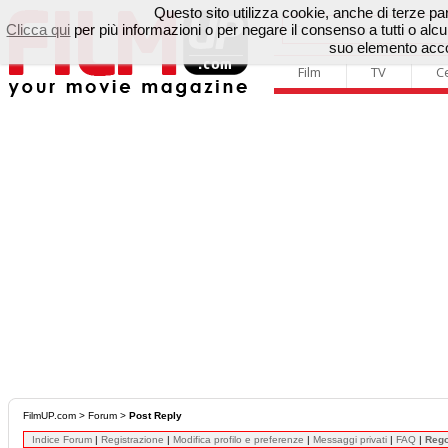
Questo sito utilizza cookie, anche di terze parti
Clicca qui
per più informazioni o per negare il consenso a tutti o a
suo elemento accon
Film
TV
C
FilmUP.com
>
Forum
>
Post Reply
Indice Forum
|
Registrazione
|
Modifica profilo e preferenze
|
Messaggi privati
|
FAQ
|
Reg