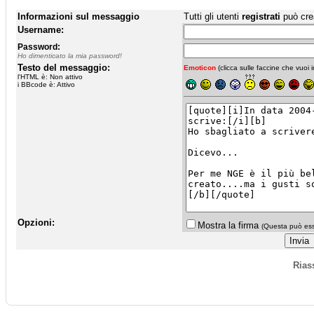
Informazioni sul messaggio
Tutti gli utenti
registrati
può cre
Username:
Password:
Ho dimenticato la mia password!
Testo del messaggio:
Emoticon
(clicca sulle faccine che vuoi in
l'HTML è: Non attivo
i BBcode è: Attivo
Opzioni:
Mostra la firma
(Questa può esse
Rias