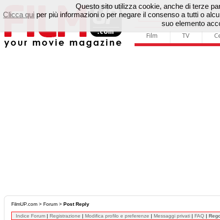
Questo sito utilizza cookie, anche di terze parti
Clicca qui
per più informazioni o per negare il consenso a tutti o a
suo elemento accon
Film
TV
C
FilmUP.com
>
Forum
>
Post Reply
Indice Forum
|
Registrazione
|
Modifica profilo e preferenze
|
Messaggi privati
|
FAQ
|
Reg