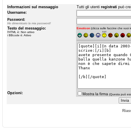
Informazioni sul messaggio
Tutti gli utenti
registrati
può cre
Username:
Password:
Ho dimenticato la mia password!
Testo del messaggio:
Emoticon
(clicca sulle faccine che vuoi in
l'HTML è: Non attivo
i BBcode è: Attivo
Opzioni:
Mostra la firma
(Questa può esse
Rias