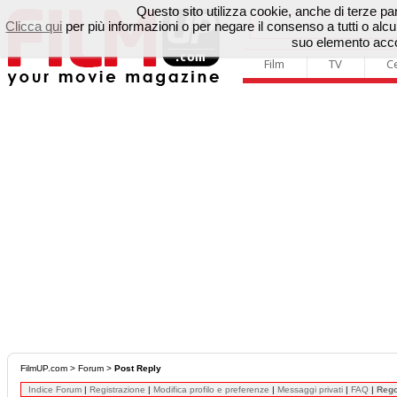
Questo sito utilizza cookie, anche di terze parti
Clicca qui
per più informazioni o per negare il consenso a tutti o a
suo elemento accon
Film
TV
C
FilmUP.com
>
Forum
>
Post Reply
Indice Forum
|
Registrazione
|
Modifica profilo e preferenze
|
Messaggi privati
|
FAQ
|
Reg