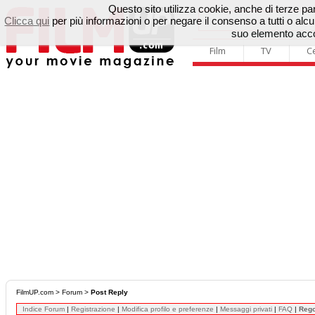
Questo sito utilizza cookie, anche di terze parti
Clicca qui
per più informazioni o per negare il consenso a tutti o a
suo elemento accon
Film
TV
C
FilmUP.com
>
Forum
>
Post Reply
Indice Forum
|
Registrazione
|
Modifica profilo e preferenze
|
Messaggi privati
|
FAQ
|
Reg