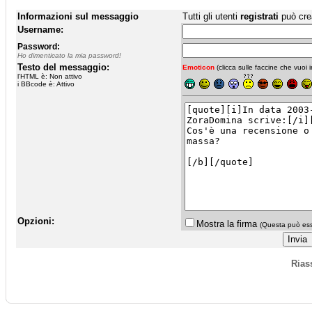
Informazioni sul messaggio
Tutti gli utenti
registrati
può cre
Username:
Password:
Ho dimenticato la mia password!
Testo del messaggio:
Emoticon
(clicca sulle faccine che vuoi in
l'HTML è: Non attivo
i BBcode è: Attivo
Opzioni:
Mostra la firma
(Questa può esse
Rias