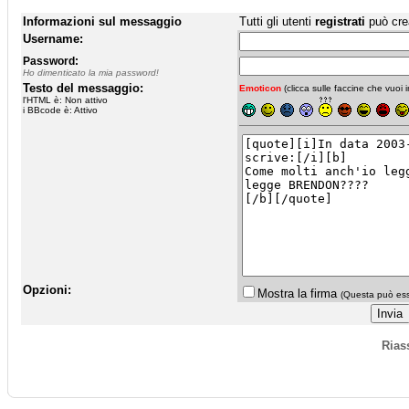
Informazioni sul messaggio
Tutti gli utenti
registrati
può cre
Username:
Password:
Ho dimenticato la mia password!
Testo del messaggio:
Emoticon
(clicca sulle faccine che vuoi in
l'HTML è: Non attivo
i BBcode è: Attivo
Opzioni:
Mostra la firma
(Questa può esse
Rias