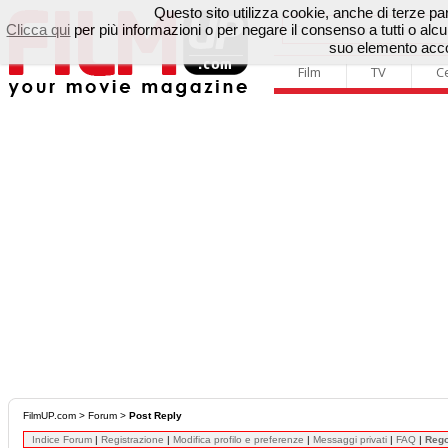
Questo sito utilizza cookie, anche di terze parti
Clicca qui
per più informazioni o per negare il consenso a tutti o a
suo elemento accon
Film
TV
C
FilmUP.com
>
Forum
>
Post Reply
Indice Forum
|
Registrazione
|
Modifica profilo e preferenze
|
Messaggi privati
|
FAQ
|
Reg