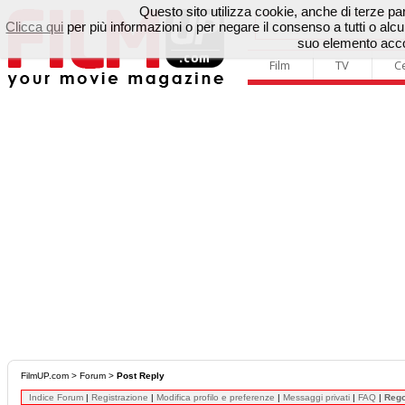
Questo sito utilizza cookie, anche di terze parti
Clicca qui
per più informazioni o per negare il consenso a tutti o a
suo elemento accon
Film
TV
C
FilmUP.com
>
Forum
>
Post Reply
Indice Forum
|
Registrazione
|
Modifica profilo e preferenze
|
Messaggi privati
|
FAQ
|
Reg