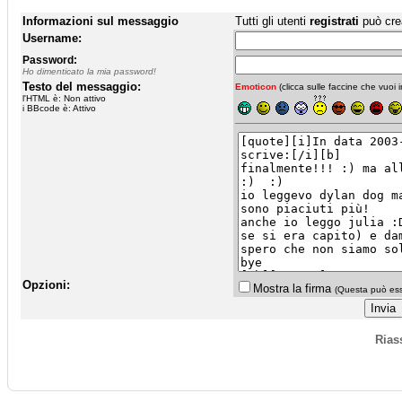
Informazioni sul messaggio
Tutti gli utenti
registrati
può cre
Username:
Password:
Ho dimenticato la mia password!
Testo del messaggio:
Emoticon
(clicca sulle faccine che vuoi in
l'HTML è: Non attivo
i BBcode è: Attivo
Opzioni:
Mostra la firma
(Questa può esse
Rias