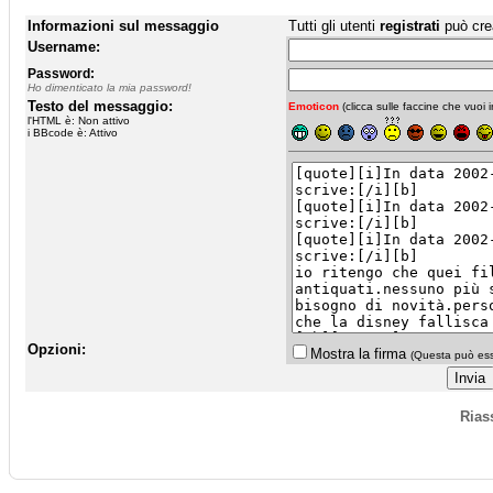
Informazioni sul messaggio
Tutti gli utenti
registrati
può cre
Username:
Password:
Ho dimenticato la mia password!
Testo del messaggio:
Emoticon
(clicca sulle faccine che vuoi in
l'HTML è: Non attivo
i BBcode è: Attivo
Opzioni:
Mostra la firma
(Questa può esse
Rias