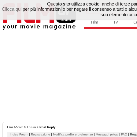
Questo sito utilizza cookie, anche di terze parti
Clicca qui
per più informazioni o per negare il consenso a tutti o a
suo elemento accon
Film
TV
C
FilmUP.com
>
Forum
>
Post Reply
Indice Forum
|
Registrazione
|
Modifica profilo e preferenze
|
Messaggi privati
|
FAQ
|
Reg