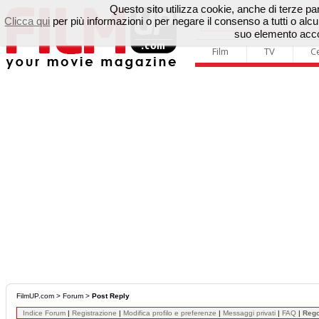
Questo sito utilizza cookie, anche di terze parti
Clicca qui
per più informazioni o per negare il consenso a tutti o a
suo elemento accon
Film
TV
C
FilmUP.com
>
Forum
>
Post Reply
Indice Forum
|
Registrazione
|
Modifica profilo e preferenze
|
Messaggi privati
|
FAQ
|
Reg