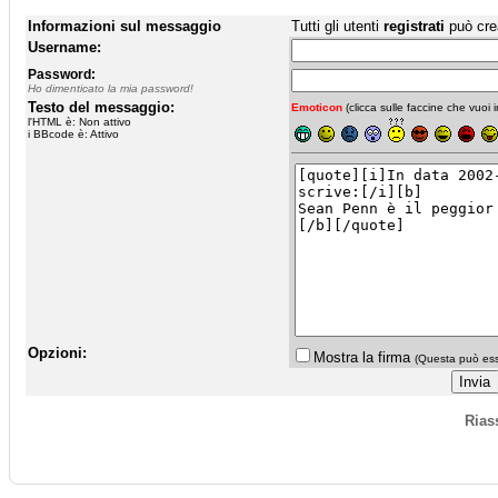
Informazioni sul messaggio
Tutti gli utenti
registrati
può cre
Username:
Password:
Ho dimenticato la mia password!
Testo del messaggio:
Emoticon
(clicca sulle faccine che vuoi in
l'HTML è: Non attivo
i BBcode è: Attivo
Opzioni:
Mostra la firma
(Questa può esse
Rias