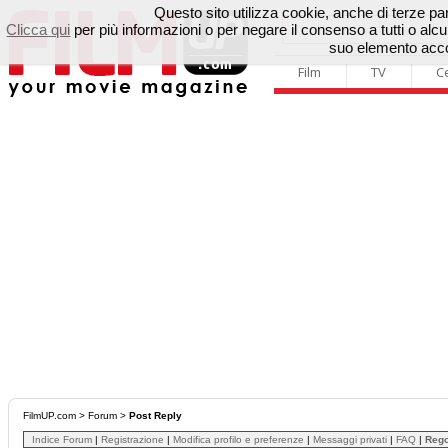
Questo sito utilizza cookie, anche di terze parti
Clicca qui
per più informazioni o per negare il consenso a tutti o a
suo elemento accon
Film
TV
C
FilmUP.com
>
Forum
>
Post Reply
Indice Forum
|
Registrazione
|
Modifica profilo e preferenze
|
Messaggi privati
|
FAQ
|
Reg