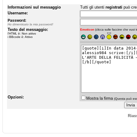
Informazioni sul messaggio
Tutti gli utenti
registrati
può cre
Username:
Password:
Ho dimenticato la mia password!
Testo del messaggio:
Emoticon
(clicca sulle faccine che vuoi in
l'HTML è: Non attivo
i BBcode è: Attivo
Opzioni:
Mostra la firma
(Questa può esse
Rias