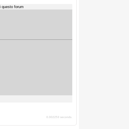
i questo forum
0.002253 seconds.