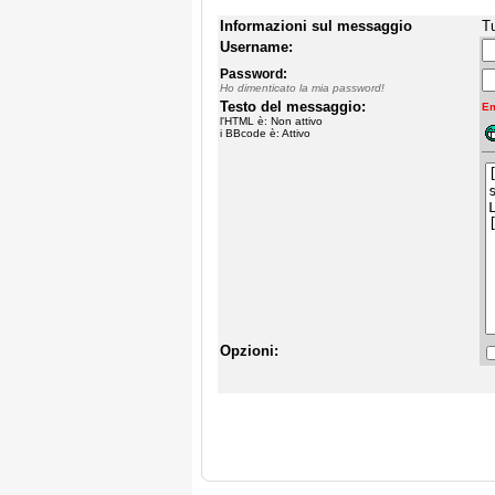
Informazioni sul messaggio
Tu
Username:
Password:
Ho dimenticato la mia password!
Testo del messaggio:
Em
l'HTML è: Non attivo
i BBcode è: Attivo
Opzioni: