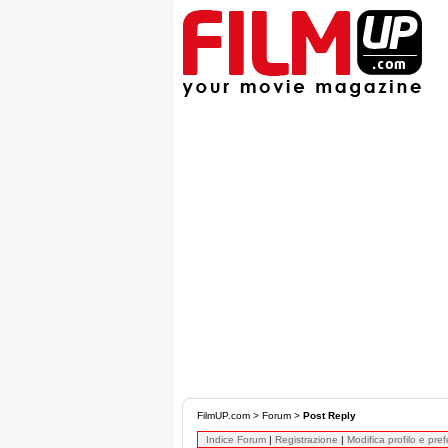
FilmUP.com
>
Forum
>
Post Reply
Indice Forum
|
Registrazione
|
Modifica profilo e pre