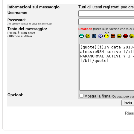
Informazioni sul messaggio
Tutti gli utenti
registrati
può cre
Username:
Password:
Ho dimenticato la mia password!
Testo del messaggio:
Emoticon
(clicca sulle faccine che vuoi in
l'HTML è: Non attivo
i BBcode è: Attivo
Opzioni:
Mostra la firma
(Questa può esse
Rias