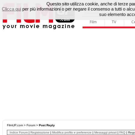
Questo sito utilizza cookie, anche di terze parti
Clicca qui
per più informazioni o per negare il consenso a tutti o a
suo elemento accon
Film
TV
C
FilmUP.com
>
Forum
>
Post Reply
Indice Forum
|
Registrazione
|
Modifica profilo e preferenze
|
Messaggi privati
|
FAQ
|
Reg