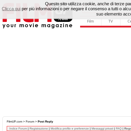
Questo sito utilizza cookie, anche di terze parti
Clicca qui
per più informazioni o per negare il consenso a tutti o a
suo elemento accon
Film
TV
C
FilmUP.com
>
Forum
>
Post Reply
Indice Forum
|
Registrazione
|
Modifica profilo e preferenze
|
Messaggi privati
|
FAQ
|
Reg