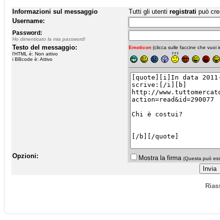
Informazioni sul messaggio
Tutti gli utenti
registrati
può cre
Username:
Password:
Ho dimenticato la mia password!
Testo del messaggio:
Emoticon
(clicca sulle faccine che vuoi in
l'HTML è: Non attivo
i BBcode è: Attivo
Opzioni:
Mostra la firma
(Questa può esse
Rias