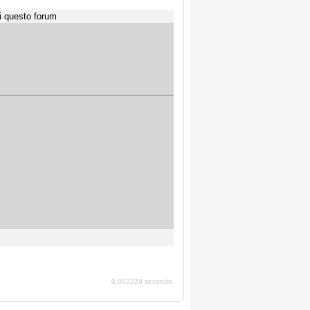
i questo forum
0.002229 seconds.