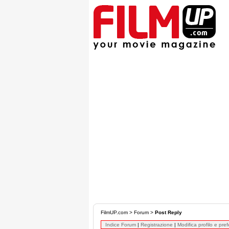
FilmUP.com
>
Forum
>
Post Reply
Indice Forum
|
Registrazione
|
Modifica profilo e pre