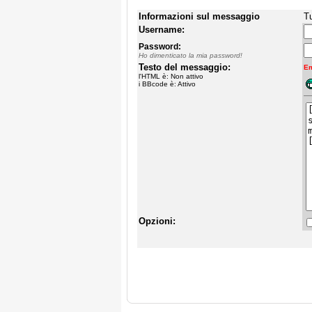
Informazioni sul messaggio
Tu
Username:
Password:
Ho dimenticato la mia password!
Testo del messaggio:
Em
l'HTML è: Non attivo
i BBcode è: Attivo
Opzioni: