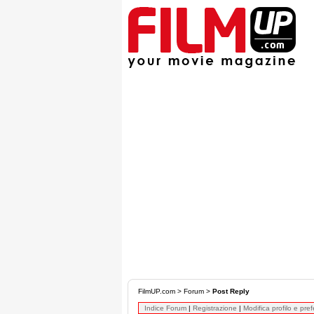
FilmUP.com
>
Forum
>
Post Reply
Indice Forum
|
Registrazione
|
Modifica profilo e pre