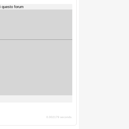
i questo forum
0.002179 seconds.