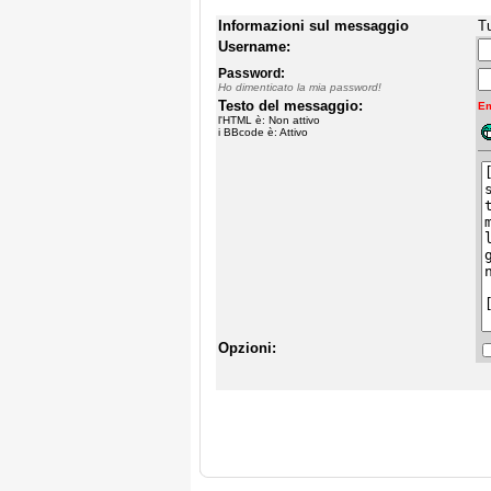
Informazioni sul messaggio
Tu
Username:
Password:
Ho dimenticato la mia password!
Testo del messaggio:
Em
l'HTML è: Non attivo
i BBcode è: Attivo
Opzioni: