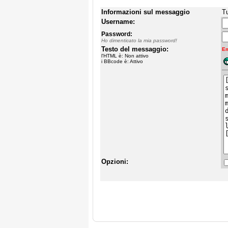
Informazioni sul messaggio
Tu
Username:
Password:
Ho dimenticato la mia password!
Testo del messaggio:
Em
l'HTML è: Non attivo
i BBcode è: Attivo
Opzioni: