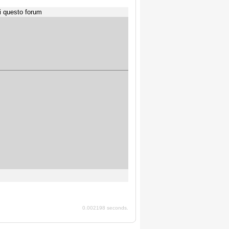
i questo forum
0.002198 seconds.