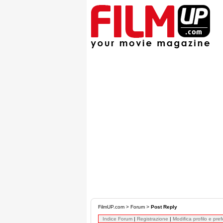
FilmUP.com
>
Forum
>
Post Reply
Indice Forum
|
Registrazione
|
Modifica profilo e pre