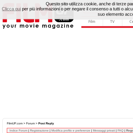
Questo sito utilizza cookie, anche di terze parti
Clicca qui
per più informazioni o per negare il consenso a tutti o a
suo elemento accon
Film
TV
C
FilmUP.com
>
Forum
>
Post Reply
Indice Forum
|
Registrazione
|
Modifica profilo e preferenze
|
Messaggi privati
|
FAQ
|
Reg