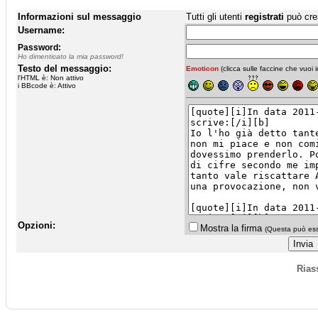
Informazioni sul messaggio
Tutti gli utenti
registrati
può cre
Username:
Password:
Ho dimenticato la mia password!
Testo del messaggio:
Emoticon
(clicca sulle faccine che vuoi in
l'HTML è: Non attivo
i BBcode è: Attivo
Opzioni:
Mostra la firma
(Questa può esse
Rias