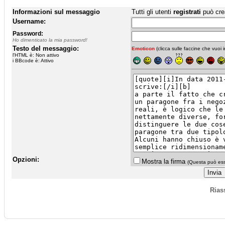
Informazioni sul messaggio
Tutti gli utenti
registrati
può cre
Username:
Password:
Ho dimenticato la mia password!
Testo del messaggio:
Emoticon
(clicca sulle faccine che vuoi in
l'HTML è: Non attivo
i BBcode è: Attivo
Opzioni:
Mostra la firma
(Questa può esse
Rias