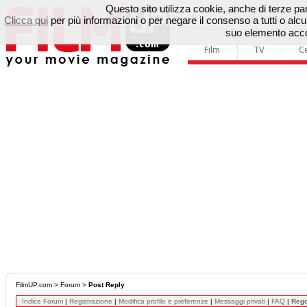
Questo sito utilizza cookie, anche di terze parti
Clicca qui
per più informazioni o per negare il consenso a tutti o a
suo elemento accon
Film
TV
C
FilmUP.com
>
Forum
>
Post Reply
Indice Forum
|
Registrazione
|
Modifica profilo e preferenze
|
Messaggi privati
|
FAQ
|
Reg