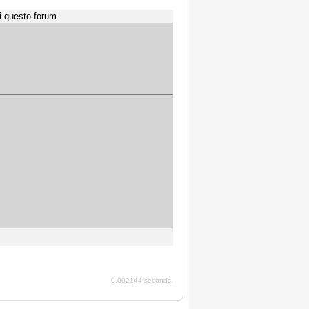
i questo forum
0.002144 seconds.