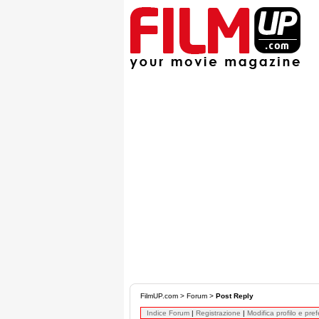
FilmUP.com
>
Forum
>
Post Reply
Indice Forum
|
Registrazione
|
Modifica profilo e pre