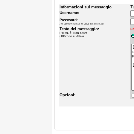
Informazioni sul messaggio
Tu
Username:
Password:
Ho dimenticato la mia password!
Testo del messaggio:
Em
l'HTML è: Non attivo
i BBcode è: Attivo
Opzioni: