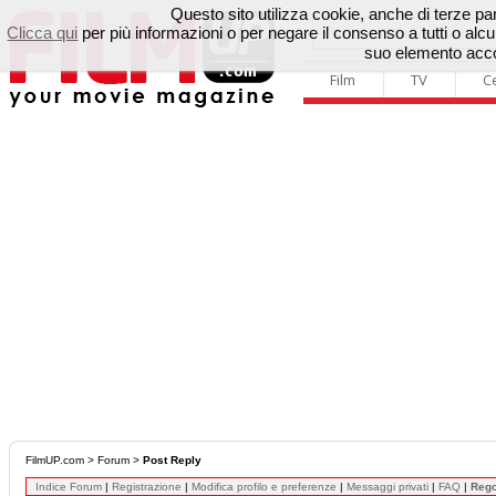
Questo sito utilizza cookie, anche di terze parti
Clicca qui
per più informazioni o per negare il consenso a tutti o a
suo elemento accon
Film
TV
C
FilmUP.com
>
Forum
>
Post Reply
Indice Forum
|
Registrazione
|
Modifica profilo e preferenze
|
Messaggi privati
|
FAQ
|
Reg