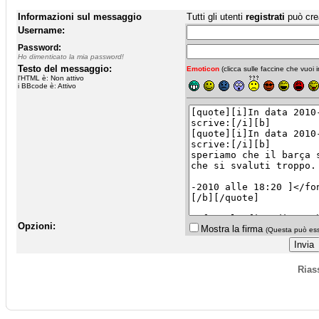
Informazioni sul messaggio
Tutti gli utenti
registrati
può cre
Username:
Password:
Ho dimenticato la mia password!
Testo del messaggio:
Emoticon
(clicca sulle faccine che vuoi in
l'HTML è: Non attivo
i BBcode è: Attivo
Opzioni:
Mostra la firma
(Questa può esse
Rias