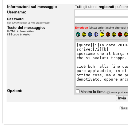
Informazioni sul messaggio
Tutti gli utenti
registrati
può cre
Username:
Password:
Ho dimenticato la mia password!
Testo del messaggio:
Emoticon
(clicca sulle faccine che vuoi in
l'HTML è: Non attivo
i BBcode è: Attivo
Opzioni:
Mostra la firma
(Questa può esse
Rias