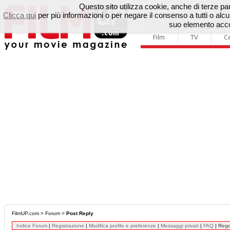
Questo sito utilizza cookie, anche di terze parti
Clicca qui
per più informazioni o per negare il consenso a tutti o a
suo elemento accon
Film
TV
C
FilmUP.com
>
Forum
>
Post Reply
Indice Forum
|
Registrazione
|
Modifica profilo e preferenze
|
Messaggi privati
|
FAQ
|
Reg