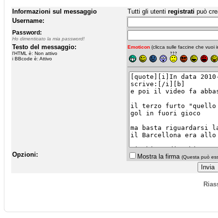
Informazioni sul messaggio
Tutti gli utenti
registrati
può cre
Username:
Password:
Ho dimenticato la mia password!
Testo del messaggio:
Emoticon
(clicca sulle faccine che vuoi in
l'HTML è: Non attivo
i BBcode è: Attivo
Opzioni:
Mostra la firma
(Questa può esse
Rias