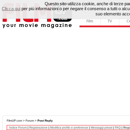
Questo sito utilizza cookie, anche di terze parti
Clicca qui
per più informazioni o per negare il consenso a tutti o a
suo elemento accon
Film
TV
C
FilmUP.com
>
Forum
>
Post Reply
Indice Forum
|
Registrazione
|
Modifica profilo e preferenze
|
Messaggi privati
|
FAQ
|
Reg