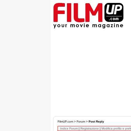
FilmUP.com
>
Forum
>
Post Reply
Indice Forum
|
Registrazione
|
Modifica profilo e pre