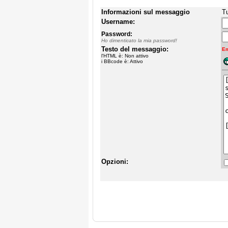
Informazioni sul messaggio
Tu
Username:
Password:
Ho dimenticato la mia password!
Testo del messaggio:
Em
l'HTML è: Non attivo
i BBcode è: Attivo
Opzioni: