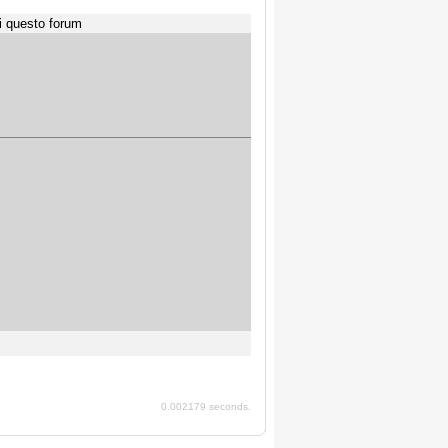
i questo forum
0.002179 seconds.