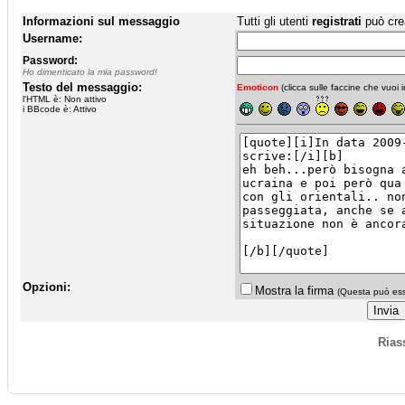
Informazioni sul messaggio
Tutti gli utenti
registrati
può cre
Username:
Password:
Ho dimenticato la mia password!
Testo del messaggio:
Emoticon
(clicca sulle faccine che vuoi in
l'HTML è: Non attivo
i BBcode è: Attivo
Opzioni:
Mostra la firma
(Questa può esse
Rias