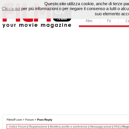
Questo sito utilizza cookie, anche di terze parti
Clicca qui
per più informazioni o per negare il consenso a tutti o a
suo elemento accon
Film
TV
C
FilmUP.com
>
Forum
>
Post Reply
Indice Forum
|
Registrazione
|
Modifica profilo e preferenze
|
Messaggi privati
|
FAQ
|
Reg