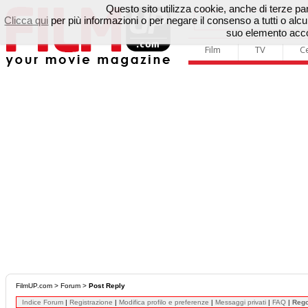
Questo sito utilizza cookie, anche di terze parti
Clicca qui
per più informazioni o per negare il consenso a tutti o a
suo elemento accon
Film
TV
C
FilmUP.com
>
Forum
>
Post Reply
Indice Forum
|
Registrazione
|
Modifica profilo e preferenze
|
Messaggi privati
|
FAQ
|
Reg