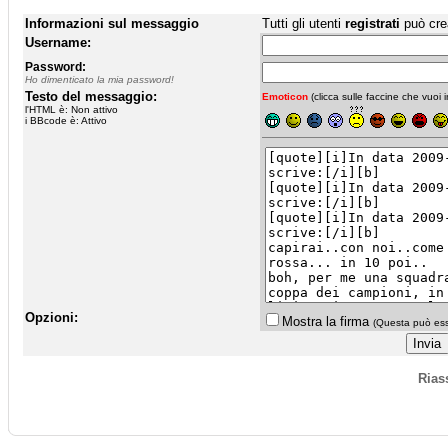
Informazioni sul messaggio
Tutti gli utenti
registrati
può cre
Username:
Password:
Ho dimenticato la mia password!
Testo del messaggio:
Emoticon
(clicca sulle faccine che vuoi in
l'HTML è: Non attivo
i BBcode è: Attivo
Opzioni:
Mostra la firma
(Questa può esse
Rias