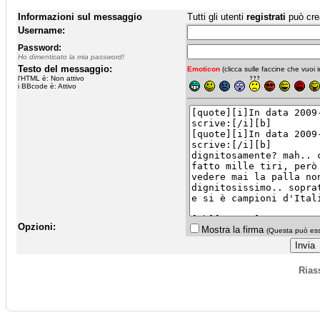
Informazioni sul messaggio
Tutti gli utenti
registrati
può cre
Username:
Password:
Ho dimenticato la mia password!
Testo del messaggio:
Emoticon
(clicca sulle faccine che vuoi in
l'HTML è: Non attivo
i BBcode è: Attivo
Opzioni:
Mostra la firma
(Questa può esse
Rias