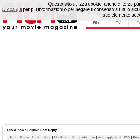
Questo sito utilizza cookie, anche di terze parti
Clicca qui
per più informazioni o per negare il consenso a tutti o a
suo elemento accon
Film
TV
C
FilmUP.com
>
Forum
>
Post Reply
Indice Forum
|
Registrazione
|
Modifica profilo e preferenze
|
Messaggi privati
|
FAQ
|
Reg