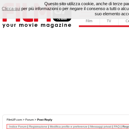
Questo sito utilizza cookie, anche di terze parti
Clicca qui
per più informazioni o per negare il consenso a tutti o a
suo elemento accon
Film
TV
C
FilmUP.com
>
Forum
>
Post Reply
Indice Forum
|
Registrazione
|
Modifica profilo e preferenze
|
Messaggi privati
|
FAQ
|
Reg