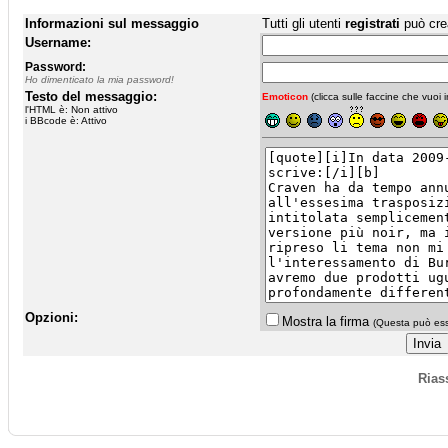
Informazioni sul messaggio
Tutti gli utenti
registrati
può cre
Username:
Password:
Ho dimenticato la mia password!
Testo del messaggio:
Emoticon
(clicca sulle faccine che vuoi in
l'HTML è: Non attivo
i BBcode è: Attivo
Opzioni:
Mostra la firma
(Questa può esse
Rias