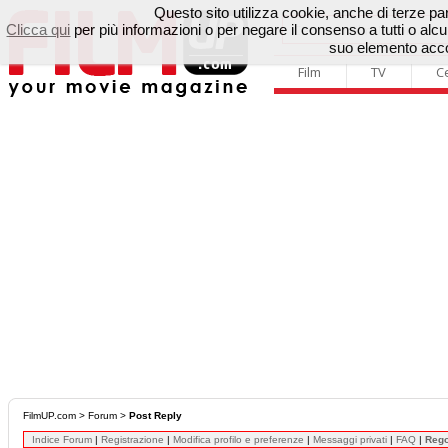
Questo sito utilizza cookie, anche di terze parti
Clicca qui
per più informazioni o per negare il consenso a tutti o a
suo elemento accon
Film
TV
C
FilmUP.com
>
Forum
>
Post Reply
Indice Forum
|
Registrazione
|
Modifica profilo e preferenze
|
Messaggi privati
|
FAQ
|
Reg