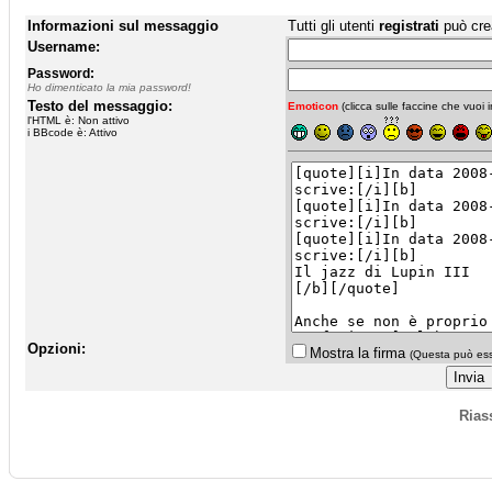
Informazioni sul messaggio
Tutti gli utenti
registrati
può cre
Username:
Password:
Ho dimenticato la mia password!
Testo del messaggio:
Emoticon
(clicca sulle faccine che vuoi in
l'HTML è: Non attivo
i BBcode è: Attivo
Opzioni:
Mostra la firma
(Questa può esse
Rias