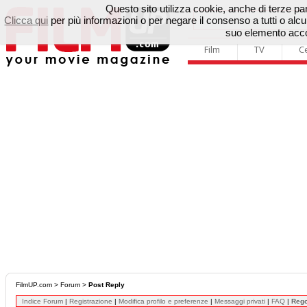
Questo sito utilizza cookie, anche di terze parti
Clicca qui
per più informazioni o per negare il consenso a tutti o a
suo elemento accon
Film
TV
C
FilmUP.com
>
Forum
>
Post Reply
Indice Forum
|
Registrazione
|
Modifica profilo e preferenze
|
Messaggi privati
|
FAQ
|
Reg