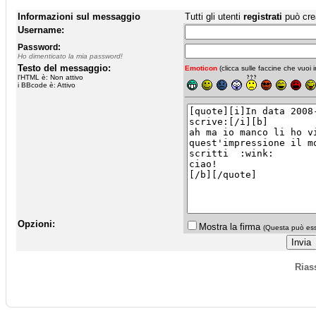
Informazioni sul messaggio
Tutti gli utenti
registrati
può cre
Username:
Password:
Ho dimenticato la mia password!
Testo del messaggio:
Emoticon
(clicca sulle faccine che vuoi in
l'HTML è: Non attivo
i BBcode è: Attivo
Opzioni:
Mostra la firma
(Questa può esse
Rias