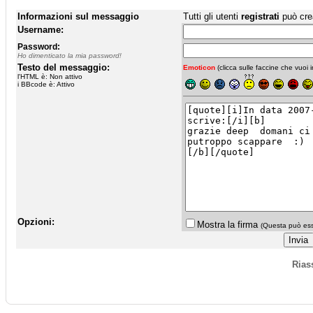
Informazioni sul messaggio
Tutti gli utenti
registrati
può cre
Username:
Password:
Ho dimenticato la mia password!
Testo del messaggio:
Emoticon
(clicca sulle faccine che vuoi in
l'HTML è: Non attivo
i BBcode è: Attivo
Opzioni:
Mostra la firma
(Questa può esse
Rias