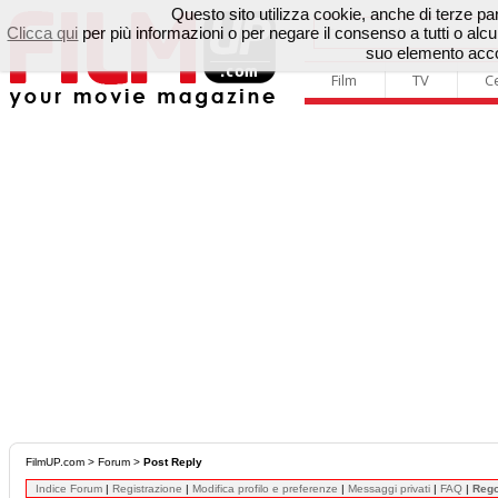
Questo sito utilizza cookie, anche di terze parti
Clicca qui
per più informazioni o per negare il consenso a tutti o a
suo elemento accon
Film
TV
C
FilmUP.com
>
Forum
>
Post Reply
Indice Forum
|
Registrazione
|
Modifica profilo e preferenze
|
Messaggi privati
|
FAQ
|
Reg