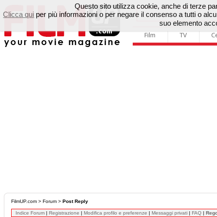
Questo sito utilizza cookie, anche di terze parti
Clicca qui
per più informazioni o per negare il consenso a tutti o a
suo elemento accon
Film
TV
C
FilmUP.com
>
Forum
>
Post Reply
Indice Forum
|
Registrazione
|
Modifica profilo e preferenze
|
Messaggi privati
|
FAQ
|
Reg