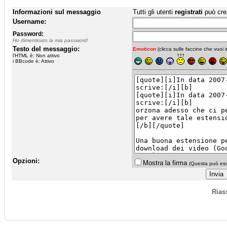
Informazioni sul messaggio
Tutti gli utenti
registrati
può cre
Username:
Password:
Ho dimenticato la mia password!
Testo del messaggio:
Emoticon
(clicca sulle faccine che vuoi in
l'HTML è: Non attivo
i BBcode è: Attivo
Opzioni:
Mostra la firma
(Questa può esse
Rias