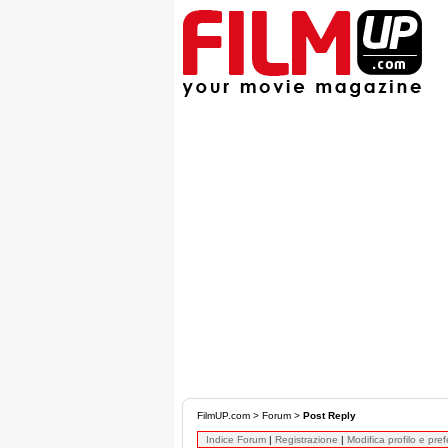
FilmUP.com
>
Forum
>
Post Reply
Indice Forum
|
Registrazione
|
Modifica profilo e pre