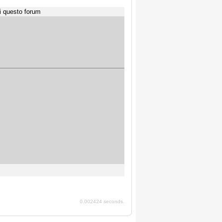
i questo forum
0.002424 seconds.