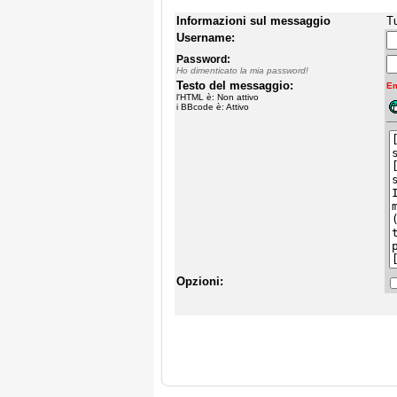
Informazioni sul messaggio
Tu
Username:
Password:
Ho dimenticato la mia password!
Testo del messaggio:
Em
l'HTML è: Non attivo
i BBcode è: Attivo
Opzioni: