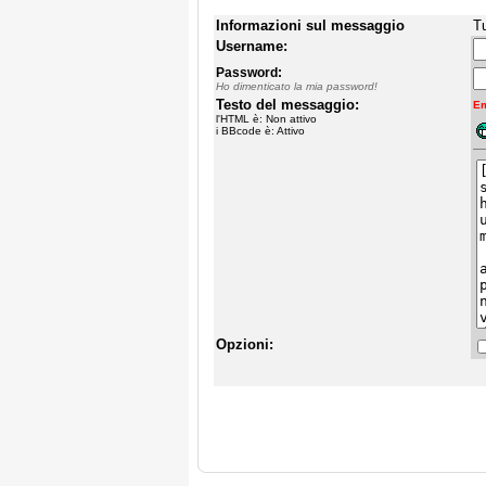
Informazioni sul messaggio
Tu
Username:
Password:
Ho dimenticato la mia password!
Testo del messaggio:
Em
l'HTML è: Non attivo
i BBcode è: Attivo
Opzioni: