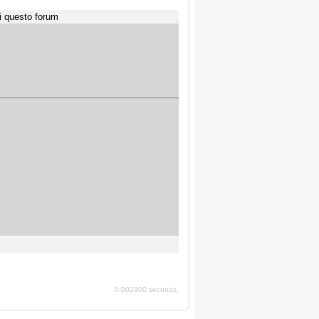
i questo forum
0.002300 seconds.