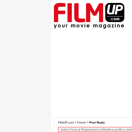
FilmUP.com
>
Forum
>
Post Reply
Indice Forum
|
Registrazione
|
Modifica profilo e pre