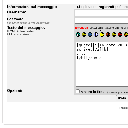
Informazioni sul messaggio
Tutti gli utenti
registrati
può cre
Username:
Password:
Ho dimenticato la mia password!
Testo del messaggio:
Emoticon
(clicca sulle faccine che vuoi in
l'HTML è: Non attivo
i BBcode è: Attivo
Opzioni:
Mostra la firma
(Questa può esse
Rias