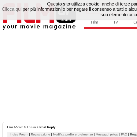
Questo sito utilizza cookie, anche di terze parti
Clicca qui
per più informazioni o per negare il consenso a tutti o a
suo elemento accon
Film
TV
C
FilmUP.com
>
Forum
>
Post Reply
Indice Forum
|
Registrazione
|
Modifica profilo e preferenze
|
Messaggi privati
|
FAQ
|
Reg