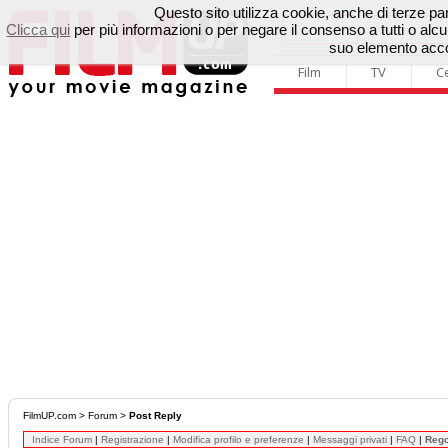
Questo sito utilizza cookie, anche di terze parti
Clicca qui
per più informazioni o per negare il consenso a tutti o a
suo elemento accon
Film
TV
C
FilmUP.com
>
Forum
>
Post Reply
Indice Forum
|
Registrazione
|
Modifica profilo e preferenze
|
Messaggi privati
|
FAQ
|
Reg