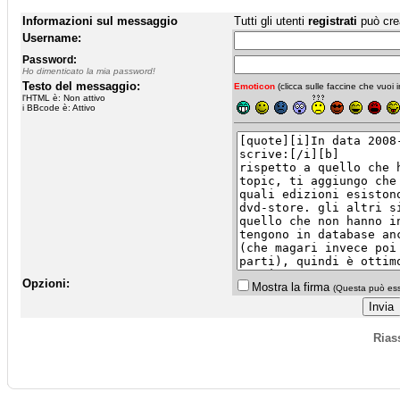
Informazioni sul messaggio
Tutti gli utenti
registrati
può cre
Username:
Password:
Ho dimenticato la mia password!
Testo del messaggio:
Emoticon
(clicca sulle faccine che vuoi in
l'HTML è: Non attivo
i BBcode è: Attivo
Opzioni:
Mostra la firma
(Questa può esse
Rias