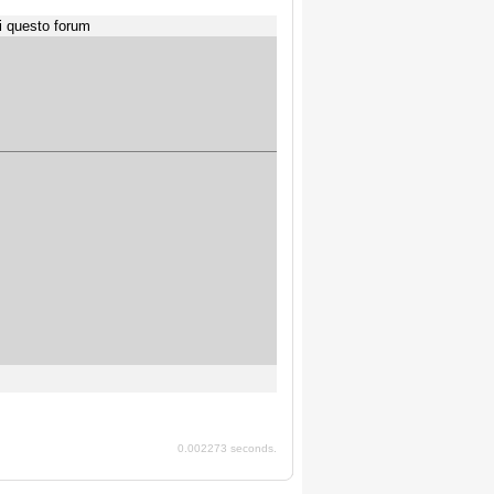
i questo forum
0.002273 seconds.