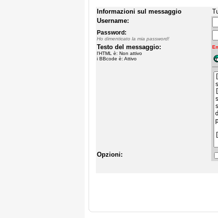
Informazioni sul messaggio
Tu
Username:
Password:
Ho dimenticato la mia password!
Testo del messaggio:
Em
l'HTML è: Non attivo
i BBcode è: Attivo
Opzioni: