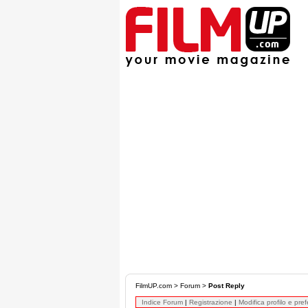
FilmUP.com
>
Forum
>
Post Reply
Indice Forum
|
Registrazione
|
Modifica profilo e pre