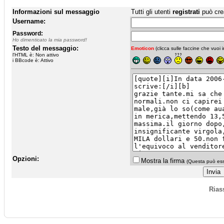
Informazioni sul messaggio
Tutti gli utenti
registrati
può cre
Username:
Password:
Ho dimenticato la mia password!
Testo del messaggio:
Emoticon
(clicca sulle faccine che vuoi in
l'HTML è: Non attivo
i BBcode è: Attivo
Opzioni:
Mostra la firma
(Questa può esse
Rias