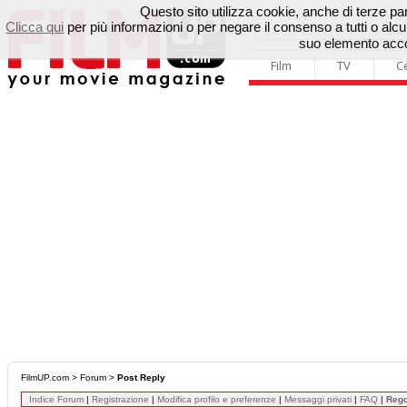
Questo sito utilizza cookie, anche di terze parti
Clicca qui
per più informazioni o per negare il consenso a tutti o a
suo elemento accon
Film
TV
C
FilmUP.com
>
Forum
>
Post Reply
Indice Forum
|
Registrazione
|
Modifica profilo e preferenze
|
Messaggi privati
|
FAQ
|
Reg