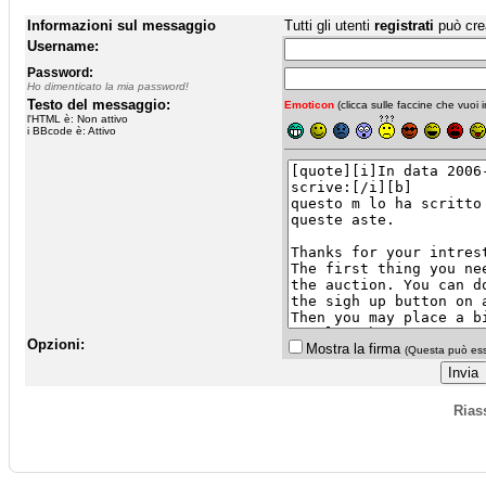
Informazioni sul messaggio
Tutti gli utenti
registrati
può cre
Username:
Password:
Ho dimenticato la mia password!
Testo del messaggio:
Emoticon
(clicca sulle faccine che vuoi in
l'HTML è: Non attivo
i BBcode è: Attivo
Opzioni:
Mostra la firma
(Questa può esse
Rias