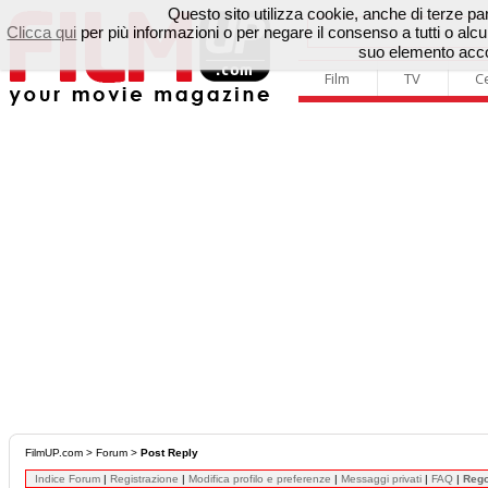
Questo sito utilizza cookie, anche di terze parti
Clicca qui
per più informazioni o per negare il consenso a tutti o a
suo elemento accon
Film
TV
C
FilmUP.com
>
Forum
>
Post Reply
Indice Forum
|
Registrazione
|
Modifica profilo e preferenze
|
Messaggi privati
|
FAQ
|
Reg