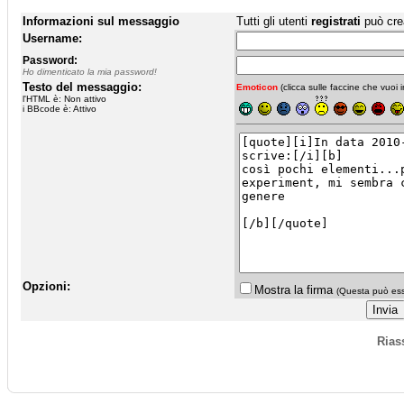
Informazioni sul messaggio
Tutti gli utenti
registrati
può cre
Username:
Password:
Ho dimenticato la mia password!
Testo del messaggio:
Emoticon
(clicca sulle faccine che vuoi in
l'HTML è: Non attivo
i BBcode è: Attivo
Opzioni:
Mostra la firma
(Questa può esse
Rias