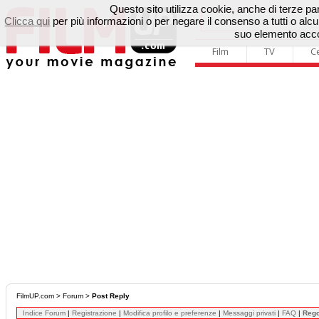
Questo sito utilizza cookie, anche di terze parti
Clicca qui
per più informazioni o per negare il consenso a tutti o a
suo elemento accon
Film
TV
C
FilmUP.com
>
Forum
>
Post Reply
Indice Forum
|
Registrazione
|
Modifica profilo e preferenze
|
Messaggi privati
|
FAQ
|
Reg