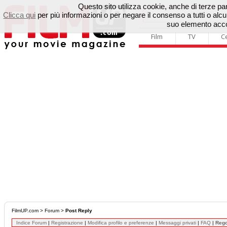
Questo sito utilizza cookie, anche di terze parti
Clicca qui
per più informazioni o per negare il consenso a tutti o a
suo elemento accon
Film
TV
C
FilmUP.com
>
Forum
>
Post Reply
Indice Forum
|
Registrazione
|
Modifica profilo e preferenze
|
Messaggi privati
|
FAQ
|
Reg