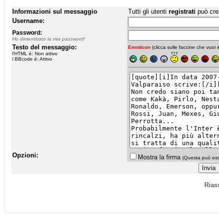
Informazioni sul messaggio
Tutti gli utenti
registrati
può cre
Username:
Password:
Ho dimenticato la mia password!
Testo del messaggio:
Emoticon
(clicca sulle faccine che vuoi in
l'HTML è: Non attivo
i BBcode è: Attivo
Opzioni:
Mostra la firma
(Questa può esse
Rias