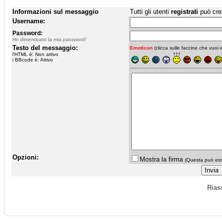
Informazioni sul messaggio
Tutti gli utenti
registrati
può cre
Username:
Password:
Ho dimenticato la mia password!
Testo del messaggio:
Emoticon
(clicca sulle faccine che vuoi in
l'HTML è: Non attivo
i BBcode è: Attivo
Opzioni:
Mostra la firma
(Questa può esse
Rias