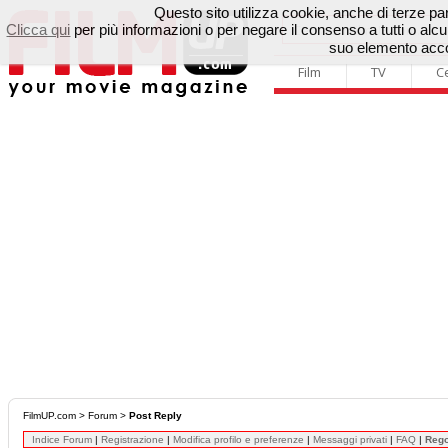
Questo sito utilizza cookie, anche di terze parti
Clicca qui
per più informazioni o per negare il consenso a tutti o a
suo elemento accon
Film
TV
C
FilmUP.com
>
Forum
>
Post Reply
Indice Forum
|
Registrazione
|
Modifica profilo e preferenze
|
Messaggi privati
|
FAQ
|
Reg