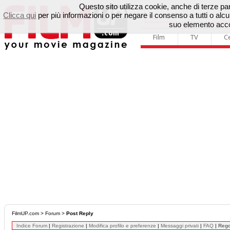
Questo sito utilizza cookie, anche di terze parti
Clicca qui
per più informazioni o per negare il consenso a tutti o a
suo elemento accon
Film
TV
C
FilmUP.com
>
Forum
>
Post Reply
Indice Forum
|
Registrazione
|
Modifica profilo e preferenze
|
Messaggi privati
|
FAQ
|
Reg