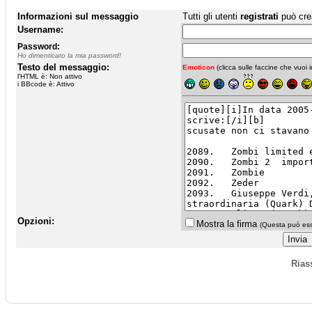
Informazioni sul messaggio
Tutti gli utenti
registrati
può cre
Username:
Password:
Ho dimenticato la mia password!
Testo del messaggio:
Emoticon
(clicca sulle faccine che vuoi in
l'HTML è: Non attivo
i BBcode è: Attivo
Opzioni:
Mostra la firma
(Questa può esse
Rias