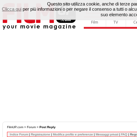
Questo sito utilizza cookie, anche di terze parti
Clicca qui
per più informazioni o per negare il consenso a tutti o a
suo elemento accon
Film
TV
C
FilmUP.com
>
Forum
>
Post Reply
Indice Forum
|
Registrazione
|
Modifica profilo e preferenze
|
Messaggi privati
|
FAQ
|
Reg