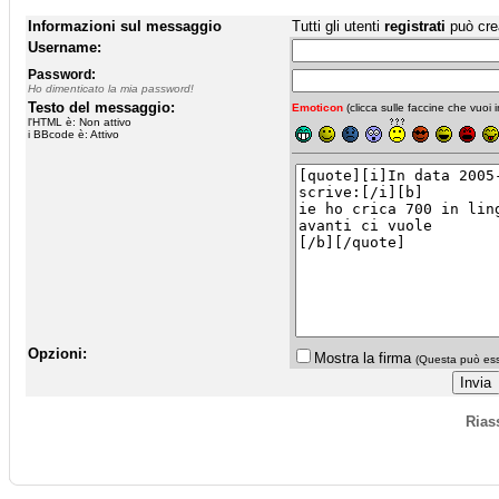
Informazioni sul messaggio
Tutti gli utenti
registrati
può cre
Username:
Password:
Ho dimenticato la mia password!
Testo del messaggio:
Emoticon
(clicca sulle faccine che vuoi in
l'HTML è: Non attivo
i BBcode è: Attivo
Opzioni:
Mostra la firma
(Questa può esse
Rias