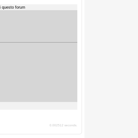
i questo forum
0.002512 seconds.