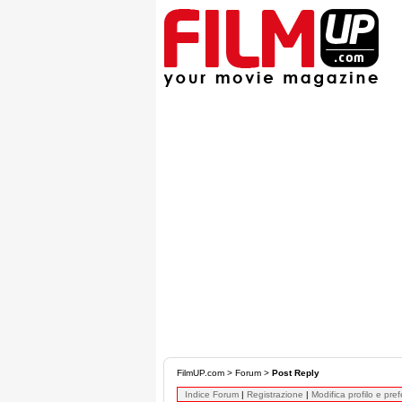
FilmUP.com
>
Forum
>
Post Reply
Indice Forum
|
Registrazione
|
Modifica profilo e pre