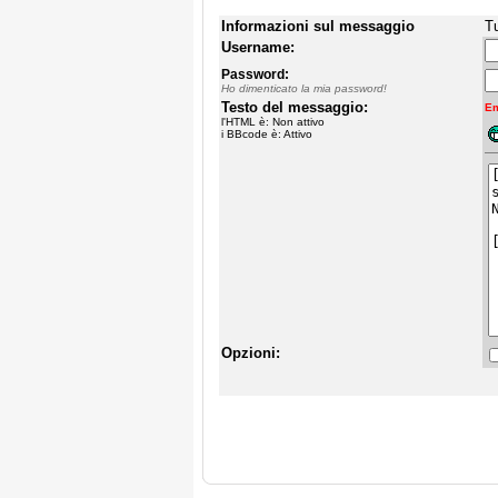
Informazioni sul messaggio
Tu
Username:
Password:
Ho dimenticato la mia password!
Testo del messaggio:
Em
l'HTML è: Non attivo
i BBcode è: Attivo
Opzioni: