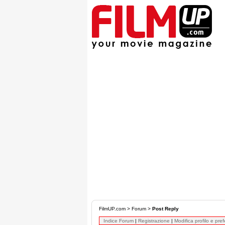
FilmUP.com
>
Forum
>
Post Reply
Indice Forum
|
Registrazione
|
Modifica profilo e pre