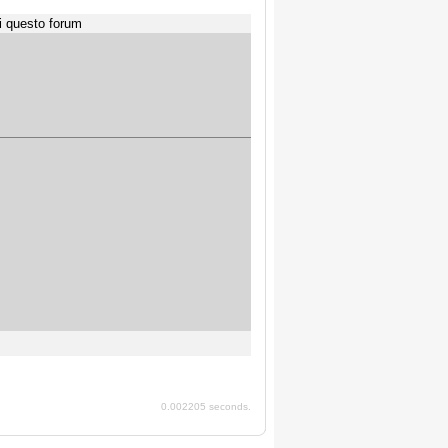
i questo forum
0.002205 seconds.