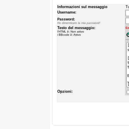
Informazioni sul messaggio
Tu
Username:
Password:
Ho dimenticato la mia password!
Testo del messaggio:
Em
l'HTML è: Non attivo
i BBcode è: Attivo
Opzioni: