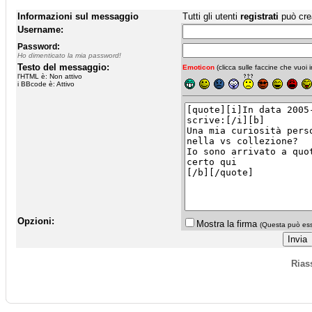
Informazioni sul messaggio
Tutti gli utenti
registrati
può cre
Username:
Password:
Ho dimenticato la mia password!
Testo del messaggio:
Emoticon
(clicca sulle faccine che vuoi in
l'HTML è: Non attivo
i BBcode è: Attivo
Opzioni:
Mostra la firma
(Questa può esse
Rias