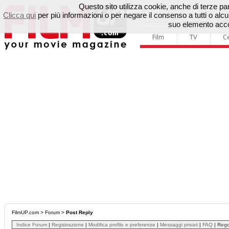
Questo sito utilizza cookie, anche di terze parti
Clicca qui
per più informazioni o per negare il consenso a tutti o a
suo elemento accon
Film
TV
C
FilmUP.com
>
Forum
>
Post Reply
Indice Forum
|
Registrazione
|
Modifica profilo e preferenze
|
Messaggi privati
|
FAQ
|
Reg