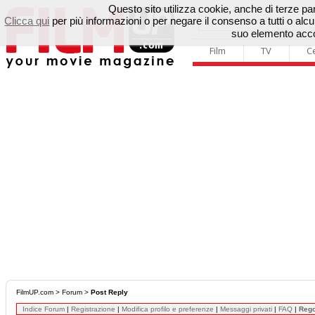
Questo sito utilizza cookie, anche di terze parti
Clicca qui
per più informazioni o per negare il consenso a tutti o a
suo elemento accon
Film
TV
C
FilmUP.com
>
Forum
>
Post Reply
Indice Forum
|
Registrazione
|
Modifica profilo e preferenze
|
Messaggi privati
|
FAQ
|
Reg