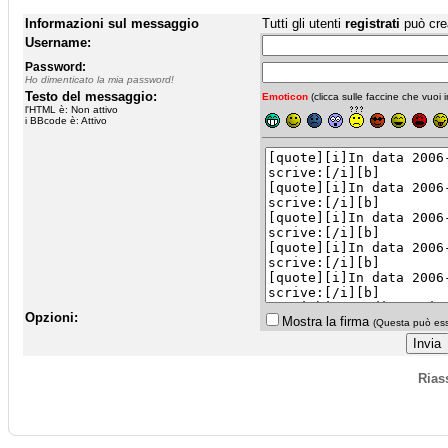
Informazioni sul messaggio
Tutti gli utenti
registrati
può cre
Username:
Password:
Ho dimenticato la mia password!
Testo del messaggio:
Emoticon
(clicca sulle faccine che vuoi in
l'HTML è: Non attivo
i BBcode è: Attivo
Opzioni:
Mostra la firma
(Questa può esse
Rias