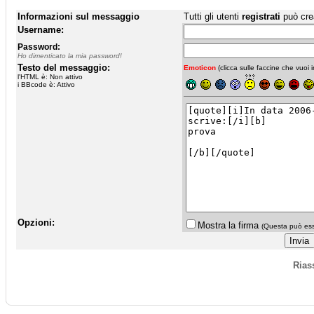
Informazioni sul messaggio
Tutti gli utenti
registrati
può cre
Username:
Password:
Ho dimenticato la mia password!
Testo del messaggio:
Emoticon
(clicca sulle faccine che vuoi in
l'HTML è: Non attivo
i BBcode è: Attivo
Opzioni:
Mostra la firma
(Questa può esse
Rias