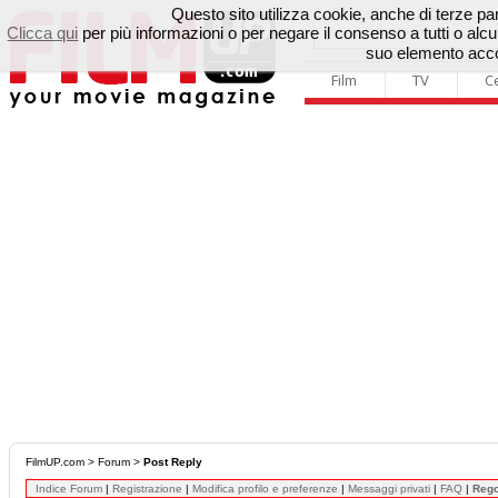
Questo sito utilizza cookie, anche di terze parti
Clicca qui
per più informazioni o per negare il consenso a tutti o a
suo elemento accon
Film
TV
C
FilmUP.com
>
Forum
>
Post Reply
Indice Forum
|
Registrazione
|
Modifica profilo e preferenze
|
Messaggi privati
|
FAQ
|
Reg