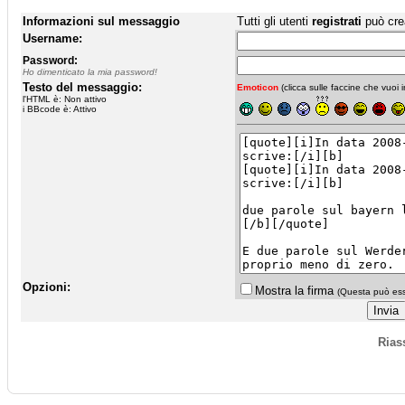
Informazioni sul messaggio
Tutti gli utenti
registrati
può cre
Username:
Password:
Ho dimenticato la mia password!
Testo del messaggio:
Emoticon
(clicca sulle faccine che vuoi in
l'HTML è: Non attivo
i BBcode è: Attivo
Opzioni:
Mostra la firma
(Questa può esse
Rias