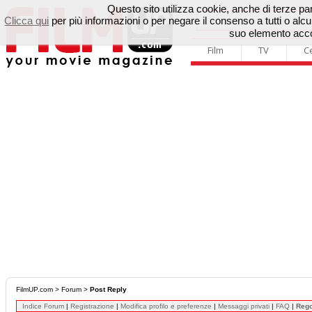
Questo sito utilizza cookie, anche di terze parti
Clicca qui
per più informazioni o per negare il consenso a tutti o a
suo elemento accon
Film
TV
C
FilmUP.com
>
Forum
>
Post Reply
Indice Forum
|
Registrazione
|
Modifica profilo e preferenze
|
Messaggi privati
|
FAQ
|
Reg