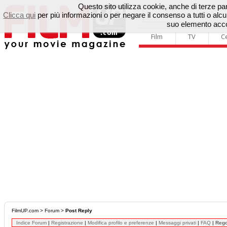
Questo sito utilizza cookie, anche di terze parti
Clicca qui
per più informazioni o per negare il consenso a tutti o a
suo elemento accon
Film
TV
C
FilmUP.com
>
Forum
>
Post Reply
Indice Forum
|
Registrazione
|
Modifica profilo e preferenze
|
Messaggi privati
|
FAQ
|
Reg