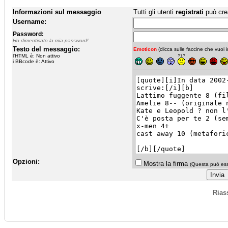
Informazioni sul messaggio
Tutti gli utenti
registrati
può cre
Username:
Password:
Ho dimenticato la mia password!
Testo del messaggio:
Emoticon
(clicca sulle faccine che vuoi in
l'HTML è: Non attivo
i BBcode è: Attivo
Opzioni:
Mostra la firma
(Questa può esse
Rias