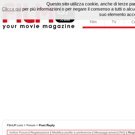
Questo sito utilizza cookie, anche di terze parti
Clicca qui
per più informazioni o per negare il consenso a tutti o a
suo elemento accon
Film
TV
C
FilmUP.com
>
Forum
>
Post Reply
Indice Forum
|
Registrazione
|
Modifica profilo e preferenze
|
Messaggi privati
|
FAQ
|
Reg