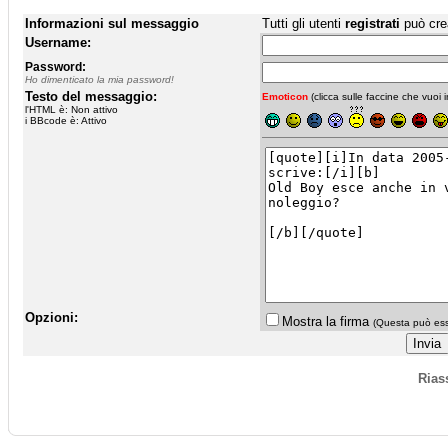
Informazioni sul messaggio
Tutti gli utenti
registrati
può cre
Username:
Password:
Ho dimenticato la mia password!
Testo del messaggio:
Emoticon
(clicca sulle faccine che vuoi in
l'HTML è: Non attivo
i BBcode è: Attivo
Opzioni:
Mostra la firma
(Questa può esse
Rias